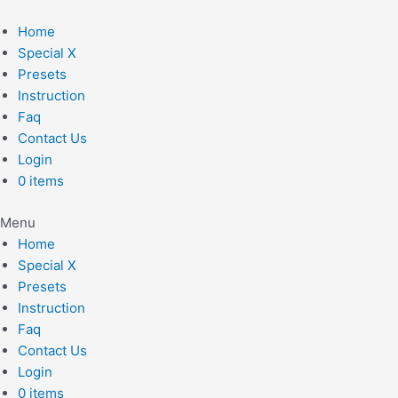
Skip
to
Home
content
Special X
Presets
Instruction
Faq
Contact Us
Login
0 items
Menu
Home
Special X
Presets
Instruction
Faq
Contact Us
Login
0 items