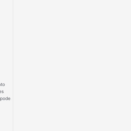
nto
es
 pode