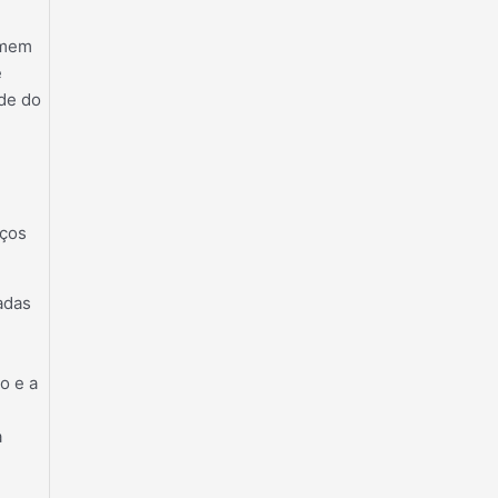
omem
e
de do
iços
adas
o e a
a