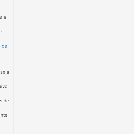
s e
e
a-de-
-se a
uivo
os de
ente