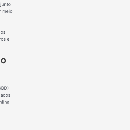
junto
r meio
dos
ros e
go
GBD)
dados,
nilha