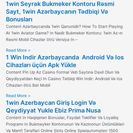
1win Seyrək Bukmeker Kontoru Rəsmi
Sayt, 1win Azərbaycanın Tədbiqi Və
Bonusları
Content Azərbaycanda 1win Qanunidir? How To Start Playing
At 1win Aviator Game? In Nadir Bukmeker Kontoru: 1win Az-ın
Rəsmi Mobil Cihazlar ötrü Versiya In –
Read More >
1 Win Indir Azərbaycanda ️ Android Və Ios
Cihazları üçün Apk Yüklе
Content Pin Up Az Casino Formal Veb Saytına Daxil Olun Və
Qeydiyyatdan Keçi In Casino Tətbiqi Win Indir: Android Və Ios
Cihazları ötrü Bet Mobil
Read More >
1win Azerbaycan Giriş Login Və
Qeydiyyat Yukle Ebiz Prima Nusa
Content In Həqiqətən Bonuslar, Faydalı Təkliflər Və Loyallıq
Proqramı In Bukmeyker Kontorunun Və Kazinonun Üstünlükləri
Və Mənfi Tərəfləri Online Slots Online Spielautomaten 1500