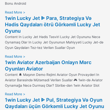
Bonu Android
Read More >
1win Lucky Jet ᐈ Para, Strategiya Və
Hədis Qaydaları ötrü Görkəmli Lucky Jet
Oyunu
Content In Lucky Jet Hədis Təsviri Lucky Jet Oyununu Necə
Oynamaq Olar In Lucky Jet Oyununun Mahiyyəti Lucky Jet-də
Oyun Qaydaları Tez-tez Verilən Suallar Oyun
Read More >
1win Aviator Azerbaijan Onlayn Mərc
Oyunları Aviator
Content 🔔 Maşının Demo Rejimi Aviator Oyun Provayderi In
Aviator Barəsində Mütəmadi Verilən Suallar 🎮 1win-də Aviator
Oynamağa Necə Durmaq Olar? Sbribe-dən 1win Aviator Slot
Read More >
1win Lucky Jet ᐈ Pul, Strategiya Və Oyun
Qaydaları üçün Görkəmli Lucky Jet Oyunu