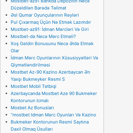
Mostbet-az91 Bankda Depozitin Necə
Düzəldilən Barədə Təlimat
Əsl Qumar Oyunçularının Rəyləri
Pul Çıxarmaq Üçün Nə Etmək Lazımdır
Mostbet-az91: İdman Mərcləri Və Giri
Mostbet-də Necə Mərc Etməli?
Xoş Gəldin Bonusunu Necə Əldə Etmək
Olar
İdman Mərc Oyunlarının Xüsusiyyətləri Və
Qiymətləndirilməsi
Mostbet Az-90 Kazino Azerbaycan Ən
Yaxşı Bukmeyker Rəsmi S
Mostbet Mobil Tətbiqi
Azerbaycanda Mostbet Aze 90 Bukmeker
Kontorunun Icmalı
Mosbet Az Bonusları
“mostbet Idman Mərc Oyunları Və Kazino
Bukmeker Kontorunun Rəsmi Saytına
Daxil Olmaq Üsulları