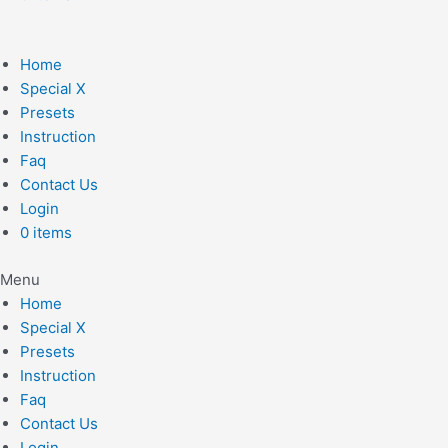
Home
Special X
Presets
Instruction
Faq
Contact Us
Login
0 items
Menu
Home
Special X
Presets
Instruction
Faq
Contact Us
Login