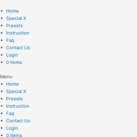
Skip
to
Home
content
Special X
Presets
Instruction
Faq
Contact Us
Login
0 items
Menu
Home
Special X
Presets
Instruction
Faq
Contact Us
Login
0 items