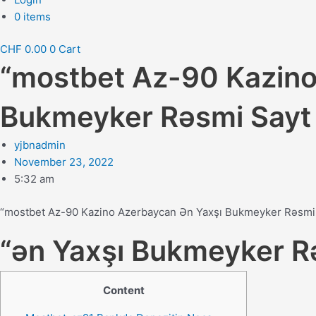
0 items
CHF
0.00
0
Cart
“mostbet Az-90 Kazino
Bukmeyker Rəsmi Sayt
yjbnadmin
November 23, 2022
5:32 am
“mostbet Az-90 Kazino Azerbaycan Ən Yaxşı Bukmeyker Rəsmi
“ən Yaxşı Bukmeyker R
Content