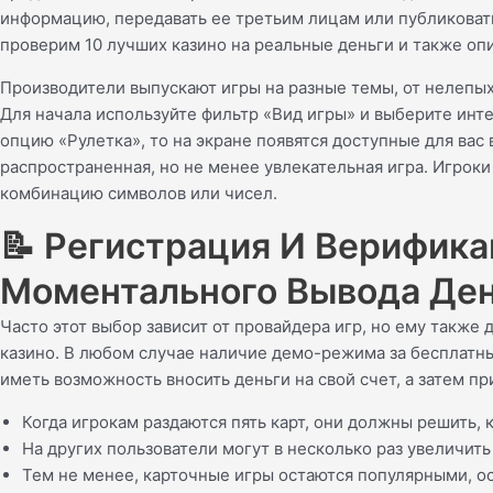
информацию, передавать ее третьим лицам или публиковат
проверим 10 лучших казино на реальные деньги и также о
Производители выпускают игры на разные темы, от нелепых 
Для начала используйте фильтр «Вид игры» и выберите инт
опцию «Рулетка», то на экране появятся доступные для ва
распространенная, но не менее увлекательная игра. Игрок
комбинацию символов или чисел.
📝 Регистрация И Верифика
Моментального Вывода Де
Часто этот выбор зависит от провайдера игр, но ему также
казино. В любом случае наличие демо-режима за бесплатн
иметь возможность вносить деньги на свой счет, а затем п
Когда игрокам раздаются пять карт, они должны решить, к
На других пользователи могут в несколько раз увеличить
Тем не менее, карточные игры остаются популярными, о