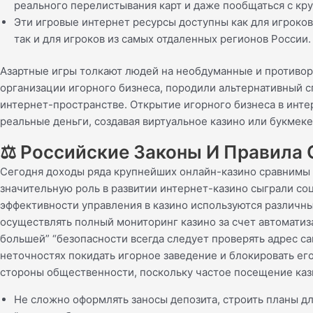
реального перелистывания карт и даже пообщаться с круп
Эти игровые интернет ресурсы доступны как для игроков
так и для игроков из самых отдаленных регионов России.
Азартные игры толкают людей на необдуманные и противоре
организации игорного бизнеса, породили альтернативный с
интернет-пространстве. Открытие игорного бизнеса в инте
реальные деньги, создавая виртуальное казино или букмек
⚖️ Российские Законы И Правила 
Сегодня доходы ряда крупнейших онлайн-казино сравнимы 
значительную роль в развитии интернет-казино сыграли с
эффективности управления в казино используются различн
осуществлять полный мониторинг казино за счет автоматиз
большей” “безопасности всегда следует проверять адрес са
неточностях покидать игорное заведение и блокировать его
стороны общественности, поскольку частое посещение каз
Не сложно оформлять заносы депозита, строить планы для