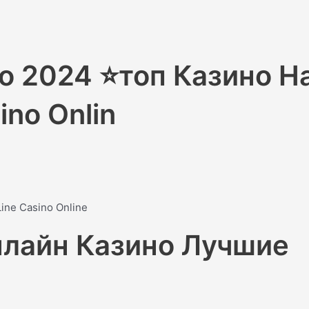
о 2024 ⭐топ Казино Н
ino Onlin
ne Casino Online
лайн Казино Лучшие