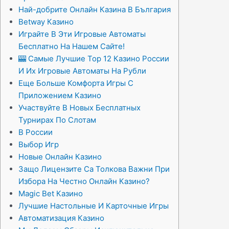
Най-добрите Онлайн Казина В България
Betway Казино
Играйте В Эти Игровые Автоматы
Бесплатно На Нашем Сайте!
🎰 Самые Лучшие Top 12 Казино России
И Их Игровые Автоматы На Рубли
Еще Больше Комфорта Игры С
Приложением Казино
Участвуйте В Новых Бесплатных
Турнирах По Слотам
В России
Выбор Игр
Новые Онлайн Казино
Защо Лицензите Са Толкова Важни При
Избора На Честно Онлайн Казино?
Magic Bet Казино
Лучшие Настольные И Карточные Игры
Автоматизация Казино