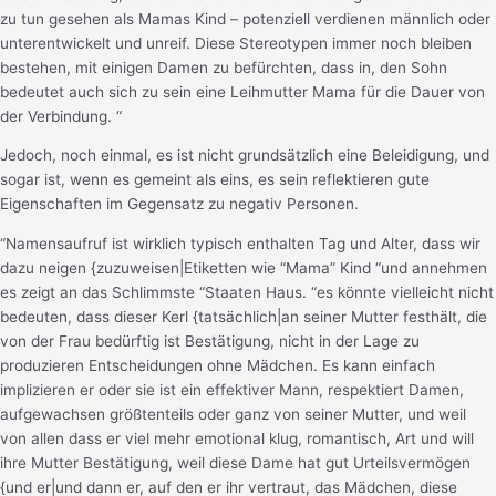
zu tun gesehen als Mamas Kind – potenziell verdienen männlich oder
unterentwickelt und unreif. Diese Stereotypen immer noch bleiben
bestehen, mit einigen Damen zu befürchten, dass in, den Sohn
bedeutet auch sich zu sein eine Leihmutter Mama für die Dauer von
der Verbindung. “
Jedoch, noch einmal, es ist nicht grundsätzlich eine Beleidigung, und
sogar ist, wenn es gemeint als eins, es sein reflektieren gute
Eigenschaften im Gegensatz zu negativ Personen.
“Namensaufruf ist wirklich typisch enthalten Tag und Alter, dass wir
dazu neigen {zuzuweisen|Etiketten wie “Mama” Kind “und annehmen
es zeigt an das Schlimmste “Staaten Haus. “es könnte vielleicht nicht
bedeuten, dass dieser Kerl {tatsächlich|an seiner Mutter festhält, die
von der Frau bedürftig ist Bestätigung, nicht in der Lage zu
produzieren Entscheidungen ohne Mädchen. Es kann einfach
implizieren er oder sie ist ein effektiver Mann, respektiert Damen,
aufgewachsen größtenteils oder ganz von seiner Mutter, und weil
von allen dass er viel mehr emotional klug, romantisch, Art und will
ihre Mutter Bestätigung, weil diese Dame hat gut Urteilsvermögen
{und er|und dann er, auf den er ihr vertraut, das Mädchen, diese