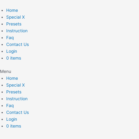
Skip
to
Home
content
Special X
Presets
Instruction
Faq
Contact Us
Login
0 items
Menu
Home
Special X
Presets
Instruction
Faq
Contact Us
Login
0 items