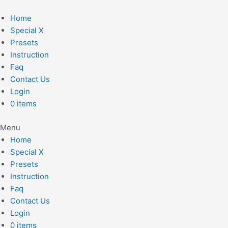
Skip
to
Home
content
Special X
Presets
Instruction
Faq
Contact Us
Login
0 items
Menu
Home
Special X
Presets
Instruction
Faq
Contact Us
Login
0 items