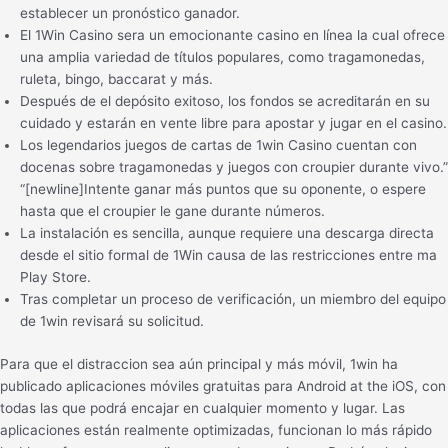
establecer un pronóstico ganador.
El 1Win Casino sera un emocionante casino en línea la cual ofrece
una amplia variedad de títulos populares, como tragamonedas,
ruleta, bingo, baccarat y más.
Después de el depósito exitoso, los fondos se acreditarán en su
cuidado y estarán en vente libre para apostar y jugar en el casino.
Los legendarios juegos de cartas de 1win Casino cuentan con
docenas sobre tragamonedas y juegos con croupier durante vivo.”
“[newline]Intente ganar más puntos que su oponente, o espere
hasta que el croupier le gane durante números.
La instalación es sencilla, aunque requiere una descarga directa
desde el sitio formal de 1Win causa de las restricciones entre ma
Play Store.
Tras completar un proceso de verificación, un miembro del equipo
de 1win revisará su solicitud.
Para que el distraccion sea aún principal y más móvil, 1win ha
publicado aplicaciones móviles gratuitas para Android at the iOS, con
todas las que podrá encajar en cualquier momento y lugar. Las
aplicaciones están realmente optimizadas, funcionan lo más rápido