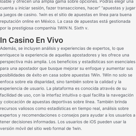
loable y ofrecen una amplia gama sobre opciones. Podrás elegir una
cuenta u iniciar sesión, fazer transacciones, hacer” “apuestas y jugar
a juegos de casino. 1win es el sitio de apuestas en línea para buena
reputación online en México. La casa de apuestas está gestionada
por la prestigiosa companhia 1WIN N. Sixth v.
In Casino En Vivo
Además, se incluyen análisis y experiencias de expertos, lo que
enriquece la experiencia de aquellas apostadores y les ofrece una
perspectiva más amplia. Los beneficios y estadísticas son esenciales
para una apostador que busque mejorar su enfoque y aumentar sus
posibilidades de éxito en casa sobre apuestas 1Win. 1Win no solo se
enfoca sobre ela disparidad, sino también sobre la calidad y la
experiencia de usuario. La plataforma es conocida através de su
facilidad de uso, con la interfaz intuitiva o qual facilita la navegación
y colocación de apuestas deportivas sobre línea. También brinda
recursos valiosos como estadísticas en tiempo real, análisis sobre
expertos y recomendaciones o consejos para ayudar a los usuarios a
tener decisiones informadas. Los usuarios de iOS pueden usar la
versión móvil del sitio web formal de 1win.