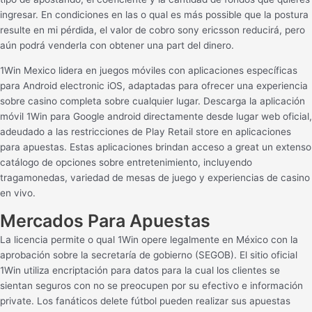
ingresar. En condiciones en las o qual es más possible que la postura
resulte en mi pérdida, el valor de cobro sony ericsson reducirá, pero
aún podrá venderla con obtener una part del dinero.
1Win Mexico lidera en juegos móviles con aplicaciones específicas
para Android electronic iOS, adaptadas para ofrecer una experiencia
sobre casino completa sobre cualquier lugar. Descarga la aplicación
móvil 1Win para Google android directamente desde lugar web oficial,
adeudado a las restricciones de Play Retail store en aplicaciones
para apuestas. Estas aplicaciones brindan acceso a great un extenso
catálogo de opciones sobre entretenimiento, incluyendo
tragamonedas, variedad de mesas de juego y experiencias de casino
en vivo.
Mercados Para Apuestas
La licencia permite o qual 1Win opere legalmente en México con la
aprobación sobre la secretaría de gobierno (SEGOB). El sitio oficial
1Win utiliza encriptación para datos para la cual los clientes se
sientan seguros con no se preocupen por su efectivo e información
private. Los fanáticos delete fútbol pueden realizar sus apuestas