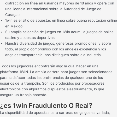
distraccion en línea an usuarios mayores de 18 años y opera con
una licencia internacional sobre la Autoridad de Juego de
Curaçao.
1win es el sitio de apuestas en línea sobre buena reputación online
en México.
Su amplia selección de juegos en 1Win acumula juegos de online
casino y apuestas deportivas.
Nuestra diversidad de juegos, generosas promociones, y sobre
todo, el propio compromiso con los angeles excelencia y los
angeles transparencia, nos distinguen sobre ela industria.
Todos los jugadores encontrarán algo la cual hacer en una
plataforma 1WIN. La amplia cartera para juegos son seleccionados
para satisfacer todas las preferencias de qualquer uno de los
usuarios de la trampolín. Son los producidos por procesadores
electrónicos con algoritmos dispuestos aleatoriamente, lo que
asegura un trabajo honesto.
¿es 1win Fraudulento O Real?
La disponibilidad de apuestas para carreras de galgos es variada,