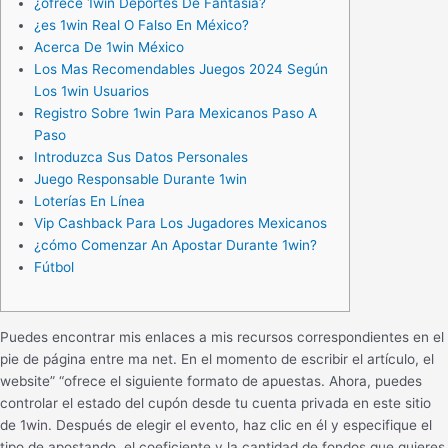
¿ofrece 1win Deportes De Fantasía?
¿es 1win Real O Falso En México?
Acerca De 1win México
Los Mas Recomendables Juegos 2024 Según
Los 1win Usuarios
Registro Sobre 1win Para Mexicanos Paso A
Paso
Introduzca Sus Datos Personales
Juego Responsable Durante 1win
Loterías En Línea
Vip Сashback Para Los Jugadores Mexicanos
¿cómo Comenzar An Apostar Durante 1win?
Fútbol
Puedes encontrar mis enlaces a mis recursos correspondientes en el
pie de página entre ma net. En el momento de escribir el artículo, el
website” “ofrece el siguiente formato de apuestas. Ahora, puedes
controlar el estado del cupón desde tu cuenta privada en este sitio
de 1win. Después de elegir el evento, haz clic en él y especifique el
tipo de apostando, el coeficiente y la cantidad de fondos que quieres