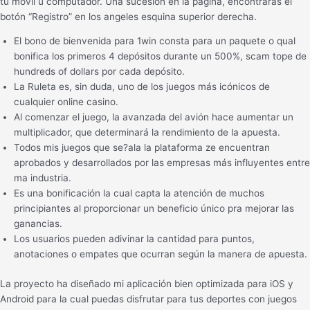
tu móvil u computador. Una sucesión en la página, encontrarás el
botón “Registro” en los angeles esquina superior derecha.
El bono de bienvenida para 1win consta para un paquete o qual
bonifica los primeros 4 depósitos durante un 500%, scam tope de
hundreds of dollars por cada depósito.
La Ruleta es, sin duda, uno de los juegos más icónicos de
cualquier online casino.
Al comenzar el juego, la avanzada del avión hace aumentar un
multiplicador, que determinará la rendimiento de la apuesta.
Todos mis juegos que se?ala la plataforma ze encuentran
aprobados y desarrollados por las empresas más influyentes entre
ma industria.
Es una bonificación la cual capta la atención de muchos
principiantes al proporcionar un beneficio único pra mejorar las
ganancias.
Los usuarios pueden adivinar la cantidad para puntos,
anotaciones o empates que ocurran según la manera de apuesta.
La proyecto ha diseñado mi aplicación bien optimizada para iOS y
Android para la cual puedas disfrutar para tus deportes con juegos