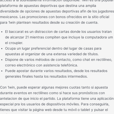
acceso a la sobresaliente información disponible. 1win es una popular
plataforma de apuestas deportivas que destina una amplia
diversidade de opciones de apuestas deportivas afin de los jugadores
mexicanos. Las promociones con bonos ofrecidos en la sitio oficial
para 1win plantean resultados desde su creación de cuenta.
El baccarat es un distraccion de cartas donde los usuarios tratan
de alcanzar 21 mientras compiten que incluye la computadora um
el croupier.
Ocupa un lugar preferencial dentro del lugar de casas para
apuestas al organizar de una extensa variedad de títulos.
Dispone de varios métodos de contacto, como chat en rectilíneo,
correo electrónico con asistencia telefónica.
Puede apostar durante varios resultados, desde los resultados
generales finales hasta los resultados intermedios.
Con 1win, puede esperar algunas mejores cuotas tanto si apuesta
durante eventos en rectilíneo como si hace sus pronósticos con
antelacion de que inicio el partido. La plataforma tiene una aplicación
especial pra los usuarios de dispositivos móviles. Para conseguirla,
tienes que visitar la página web desde tu móvil o tablet y pulsar el